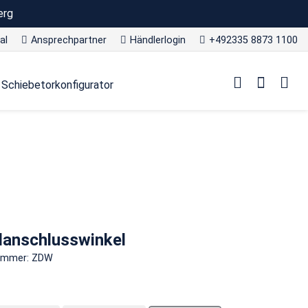
erg
al
Ansprechpartner
Händlerlogin
+492335 8873 1100
Schiebetorkonfigurator
anschlusswinkel
nummer: ZDW