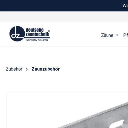
Wi
 Hauptinhalt springen
Zur Suche springen
Zur Hauptnavigation springen
Zäune
Pf
Zubehör
Zaunzubehör