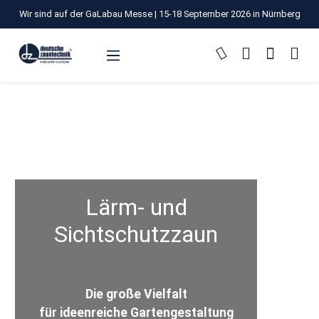
Wir sind auf der GaLabau Messe | 15-18 September 2026 in Nürnberg
Zum Hauptinhalt springen
Lärm- und
Sichtschutzzaun
Die große Vielfalt
für ideenreiche Gartengestaltung