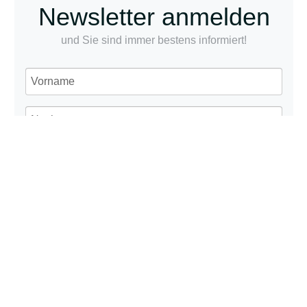
Newsletter anmelden
und Sie sind immer bestens informiert!
Ich stimme zu, dass meine personenbezogenen
Daten genutzt werden, um digitale Infopost von
deutsche zauntechnik zu erhalten, und weiß, dass