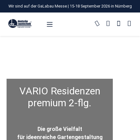
Wir sind auf der GaLabau Messe | 15-18 September 2026 in Nürnberg
Zum Hauptinhalt springen
VARIO Residenzen
premium 2-flg.
Die große Vielfalt
für ideenreiche Gartengestaltung