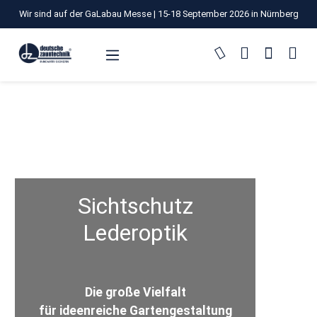
Wir sind auf der GaLabau Messe | 15-18 September 2026 in Nürnberg
Zum Hauptinhalt springen
Sichtschutz
Lederoptik
Die große Vielfalt
für ideenreiche Gartengestaltung