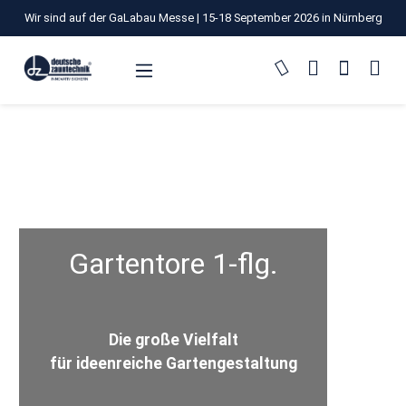
Wir sind auf der GaLabau Messe | 15-18 September 2026 in Nürnberg
Zum Hauptinhalt springen
Gartentore 1-flg.
Die große Vielfalt
für ideenreiche Gartengestaltung