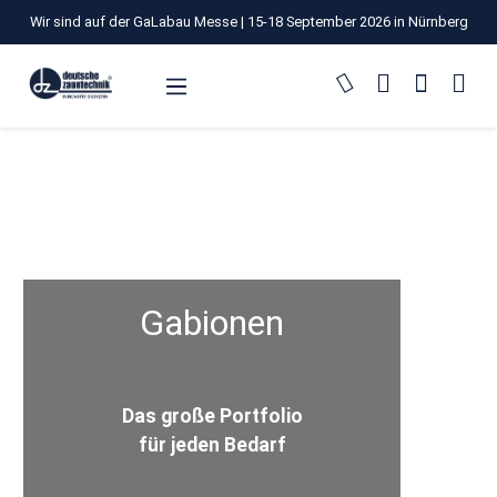
Wir sind auf der GaLabau Messe | 15-18 September 2026 in Nürnberg
Zum Hauptinhalt springen
Gabionen
Das große Portfolio
für jeden Bedarf