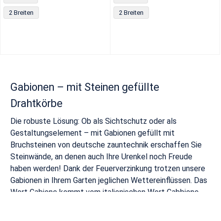
2 Breiten
2 Breiten
Gabionen – mit Steinen gefüllte
Drahtkörbe
Die robuste Lösung: Ob als Sichtschutz oder als
Gestaltungselement – mit Gabionen gefüllt mit
Bruchsteinen von deutsche zauntechnik erschaffen Sie
Steinwände, an denen auch Ihre Urenkel noch Freude
haben werden! Dank der Feuerverzinkung trotzen unsere
Gabionen in Ihrem Garten jeglichen Wettereinflüssen. Das
Wort Gabione kommt vom italienischen Wort Gabbione
und heißt auf Deutsch so viel wie »großer Käfig«.
Gabionen werden häufig auch als Gambionen bezeichnet,