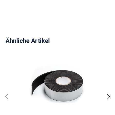
Produktgalerie überspringen
Ähnliche Artikel