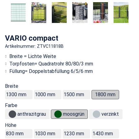
VARIO compact
Artikelnummer: ZTVC11818B
Breite = Lichte Weite
Torpfosten= Quadratrohr 80/80/3 mm
Füllung= Doppelstabfüllung 6/5/6 mm
Breite
1300 mm
1000 mm
1500 mm
1800 mm
Farbe
anthrazitgrau
moosgrün
verzinkt
Höhe
830 mm
1030 mm
1230 mm
1430 mm