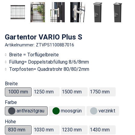
Gartentor VARIO Plus S
Artikelnummer: ZTVPS11008B7016
Breite = Torflügelbreite
Füllung= Doppelstabfüllung 8/6/8mm
Torpfosten= Quadratrohr 80/80/2mm
Breite
1000 mm
1250 mm
1500 mm
1750 mm
Farbe
anthrazitgrau
moosgrün
verzinkt
Höhe
830 mm
1030 mm
1230 mm
1430 mm