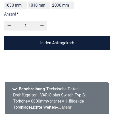
1630 mm
1830 mm
2030 mm
Anzahl *
In den Anfragekorb
Beschreibung
Technische Daten
Drehflügeltor - VARIO plus Switch Typ S:
Torhöhe= 0800mmVariante= 1-flügelige
ToranlageLichte Weiten=…
Mehr