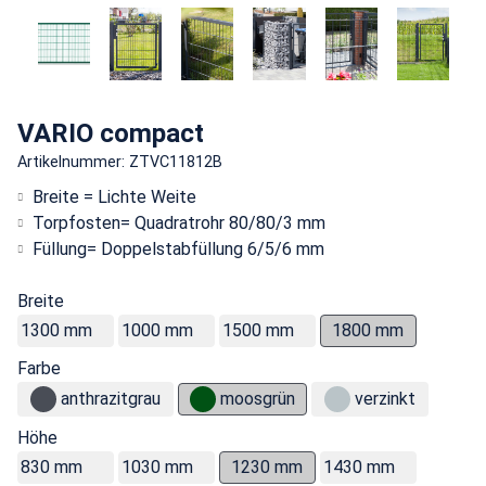
VARIO compact
Artikelnummer: ZTVC11812B
Breite = Lichte Weite
Torpfosten= Quadratrohr 80/80/3 mm
Füllung= Doppelstabfüllung 6/5/6 mm
Breite
1300 mm
1000 mm
1500 mm
1800 mm
Farbe
anthrazitgrau
moosgrün
verzinkt
Höhe
830 mm
1030 mm
1230 mm
1430 mm