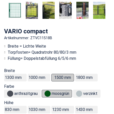
VARIO compact
Artikelnummer: ZTVC11518B
Breite = Lichte Weite
Torpfosten= Quadratrohr 80/80/3 mm
Füllung= Doppelstabfüllung 6/5/6 mm
Breite
1300 mm
1000 mm
1500 mm
1800 mm
Farbe
anthrazitgrau
moosgrün
verzinkt
Höhe
830 mm
1030 mm
1230 mm
1430 mm