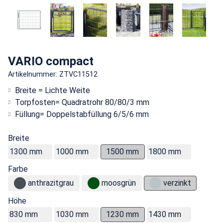
VARIO compact
Artikelnummer: ZTVC11512
Breite = Lichte Weite
Torpfosten= Quadratrohr 80/80/3 mm
Füllung= Doppelstabfüllung 6/5/6 mm
Breite
1300 mm
1000 mm
1500 mm
1800 mm
Farbe
anthrazitgrau
moosgrün
verzinkt
Höhe
830 mm
1030 mm
1230 mm
1430 mm