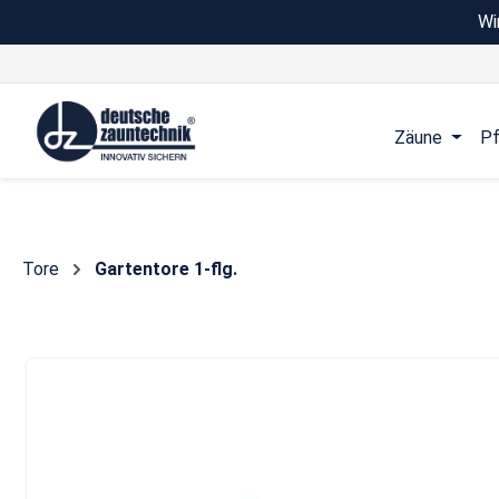
Wi
 Hauptinhalt springen
Zur Suche springen
Zur Hauptnavigation springen
Zäune
Pf
Tore
Gartentore 1-flg.