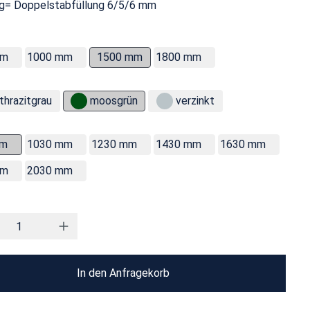
g= Doppelstabfüllung 6/5/6 mm
mm
1000 mm
1500 mm
1800 mm
thrazitgrau
moosgrün
verzinkt
mm
1030 mm
1230 mm
1430 mm
1630 mm
mm
2030 mm
In den Anfragekorb