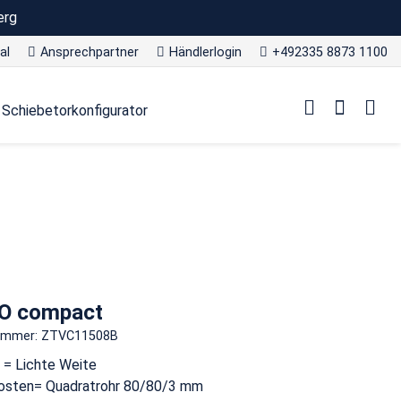
erg
al
Ansprechpartner
Händlerlogin
+492335 8873 1100
Schiebetorkonfigurator
O compact
nummer: ZTVC11508B
 = Lichte Weite
osten= Quadratrohr 80/80/3 mm