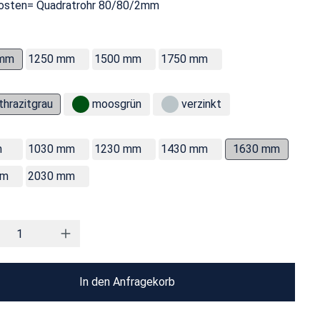
osten= Quadratrohr 80/80/2mm
 mm
1250 mm
1500 mm
1750 mm
thrazitgrau
moosgrün
verzinkt
m
1030 mm
1230 mm
1430 mm
1630 mm
mm
2030 mm
In den Anfragekorb