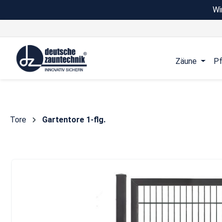
Wi
 Hauptinhalt springen
Zur Suche springen
Zur Hauptnavigation springen
Zäune
Pf
Tore
Gartentore 1-flg.