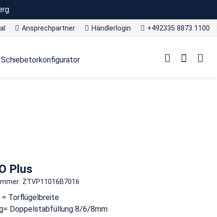
erg
al
Ansprechpartner
Händlerlogin
+492335 8873 1100
Schiebetorkonfigurator
O Plus
nummer: ZTVP11016B7016
 = Torflügelbreite
ng= Doppelstabfüllung 8/6/8mm