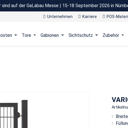
r sind auf der GaLabau Messe | 15-18 September 2026 in Nürnb
Unternehmen
Karriere
POS-Materi
osten
Tore
Gabionen
Sichtschutz
Zubehör
VARI
Artikel
Breite
Füllu