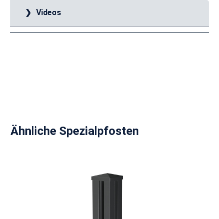
Videos
Produktgalerie überspringen
Ähnliche Spezialpfosten