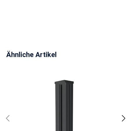
Produktgalerie überspringen
Ähnliche Artikel