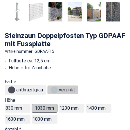
Steinzaun Doppelpfosten Typ GDPAAF
mit Fussplatte
Artikelnummer: GDPAAF15
Fülltiefe ca. 12,5 cm
Höhe = für Zaunhöhe
Farbe
anthrazitgrau
verzinkt
Höhe
830 mm
1030 mm
1230 mm
1430 mm
1630 mm
1830 mm
Anzahl *