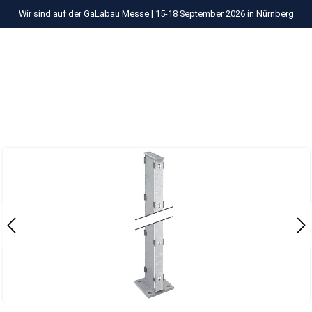
Wir sind auf der GaLabau Messe | 15-18 September 2026 in Nürnberg
Zum Hauptinhalt springen