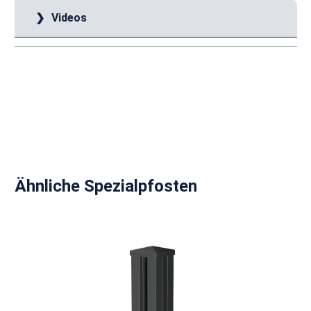
Videos
Produktgalerie überspringen
Ähnliche Spezialpfosten