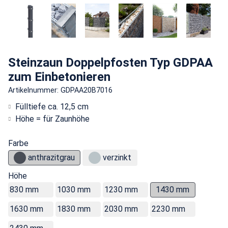
Steinzaun Doppelpfosten Typ GDPAA
zum Einbetonieren
Artikelnummer: GDPAA20B7016
Fülltiefe ca. 12,5 cm
Höhe = für Zaunhöhe
Farbe
anthrazitgrau
verzinkt
Höhe
830 mm
1030 mm
1230 mm
1430 mm
1630 mm
1830 mm
2030 mm
2230 mm