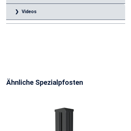
Videos
Produktgalerie überspringen
Ähnliche Spezialpfosten