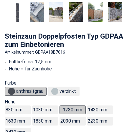
Steinzaun Doppelpfosten Typ GDPAA
zum Einbetonieren
Artikelnummer: GDPAA18B7016
Fülltiefe ca. 12,5 cm
Höhe = für Zaunhöhe
Farbe
anthrazitgrau
verzinkt
Höhe
830 mm
1030 mm
1230 mm
1430 mm
1630 mm
1830 mm
2030 mm
2230 mm