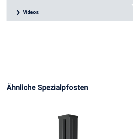
Videos
Produktgalerie überspringen
Ähnliche Spezialpfosten