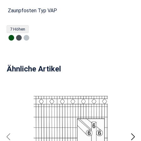
Zaunpfosten Typ VAP
7 Höhen
Produktgalerie überspringen
Ähnliche Artikel