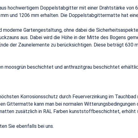
us hochwertigem Doppelstabgitter mit einer Drahtstärke von 
m und 1206 mm erhalten. Die Doppelstabgittermatte hat ein
d moderne Gartengestaltung, ohne dabei die Sicherheitsaspekte 
zauns aus. Dabei wird die Höhe in der Mitte des Bogens geme
m Ende der Zaunelemente zu berücksichtigen. Diese beträgt 630
en moosgrün beschichtet und anthrazitgrau beschichtet erhältli
chsten Korrosionsschutz durch Feuerverzinkung im Tauchbad n
kten Gittermatte kann man bei normalen Witterungsbedingungen d
matten zusätzlich in RAL Farben kunststoffbeschichtet, erhöht 
n Sie ebenfalls bei uns.