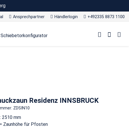
erg
al
Ansprechpartner
Händlerlogin
+492335 8873 1100
Schiebetorkonfigurator
uckzaun Residenz INNSBRUCK
nummer: ZDSIN10
e: 2510 mm
= Zaunhöhe für Pfosten