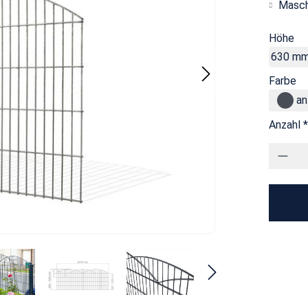
Masch
Höhe
630 m
Farbe
an
Anzahl *