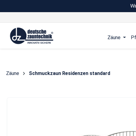
Wi
 Hauptinhalt springen
Zur Suche springen
Zur Hauptnavigation springen
Zäune
Pf
Zäune
Schmuckzaun Residenzen standard