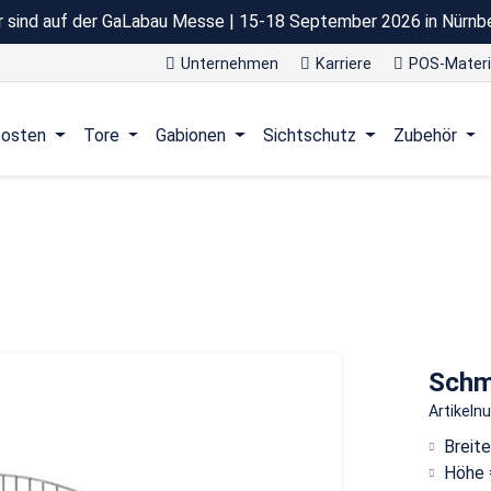
r sind auf der GaLabau Messe | 15-18 September 2026 in Nürnb
Unternehmen
Karriere
POS-Materi
osten
Tore
Gabionen
Sichtschutz
Zubehör
Schm
Artikel
Breit
Höhe 