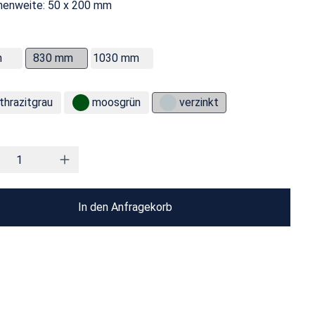
enweite: 50 x 200 mm
m
830 mm
1030 mm
thrazitgrau
moosgrün
verzinkt
In den Anfragekorb