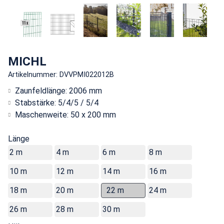
MICHL
Artikelnummer: DVVPMI022012B
Zaunfeldlänge: 2006 mm
Stabstärke: 5/4/5 / 5/4
Maschenweite: 50 x 200 mm
Länge
2 m
4 m
6 m
8 m
10 m
12 m
14 m
16 m
18 m
20 m
22 m
24 m
26 m
28 m
30 m