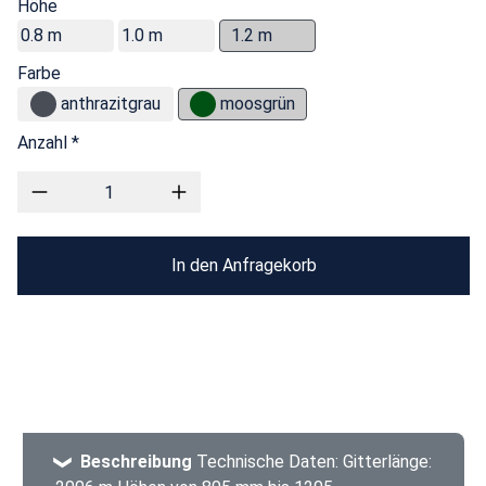
Höhe
0.8 m
1.0 m
1.2 m
Farbe
anthrazitgrau
moosgrün
Anzahl *
In den Anfragekorb
Beschreibung
Technische Daten: Gitterlänge: