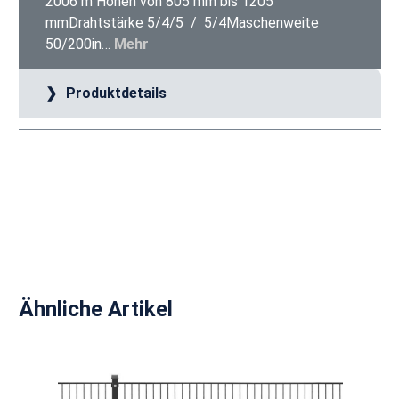
2006 m Höhen von 805 mm bis 1205
mmDrahtstärke 5/4/5 / 5/4Maschenweite
50/200in…
Mehr
Produktdetails
Produktgalerie überspringen
Ähnliche Artikel