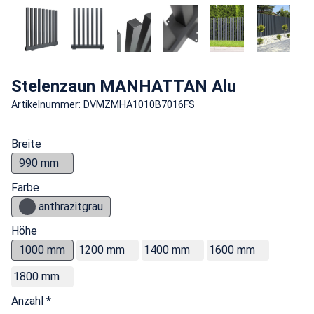
Stelenzaun MANHATTAN Alu
Artikelnummer: DVMZMHA1010B7016FS
Breite
990 mm
Farbe
anthrazitgrau
Höhe
1000 mm
1200 mm
1400 mm
1600 mm
1800 mm
Anzahl *