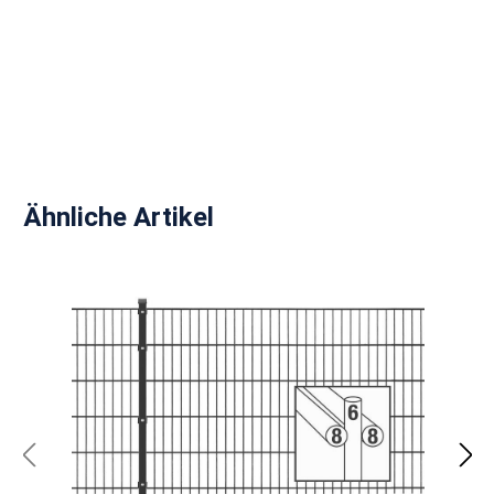
Produktgalerie überspringen
Ähnliche Artikel