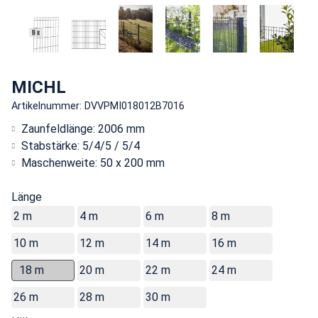
MICHL
Artikelnummer: DVVPMI018012B7016
Zaunfeldlänge: 2006 mm
Stabstärke: 5/4/5 / 5/4
Maschenweite: 50 x 200 mm
Länge
2 m
4 m
6 m
8 m
10 m
12 m
14 m
16 m
18 m
20 m
22 m
24 m
26 m
28 m
30 m