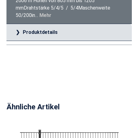
2006 m Höhen von 805 mm bis 1205
mmDrahtstärke 5/4/5 / 5/4Maschenweite
50/200in…
Mehr
Produktdetails
Produktgalerie überspringen
Ähnliche Artikel