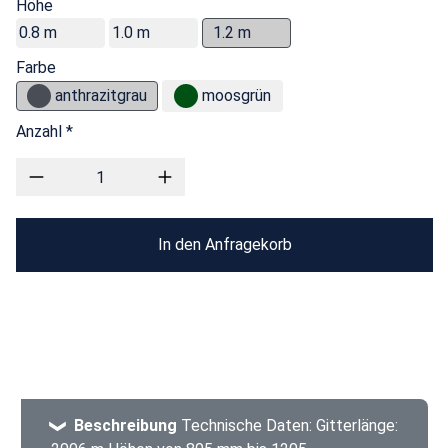
Höhe
0.8 m
1.0 m
1.2 m
Farbe
anthrazitgrau
moosgrün
Anzahl *
In den Anfragekorb
Beschreibung
Technische Daten: Gitterlänge: