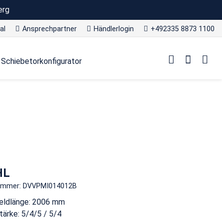
erg
al
Ansprechpartner
Händlerlogin
+492335 8873 1100
Schiebetorkonfigurator
HL
nummer: DVVPMI014012B
eldlänge: 2006 mm
ärke: 5/4/5 / 5/4