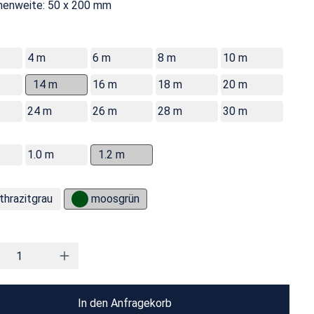
enweite: 50 x 200 mm
4 m
6 m
8 m
10 m
14 m
16 m
18 m
20 m
24 m
26 m
28 m
30 m
1.0 m
1.2 m
thrazitgrau
moosgrün
In den Anfragekorb