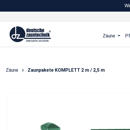
Wi
 Hauptinhalt springen
Zur Suche springen
Zur Hauptnavigation springen
Zäune
Pf
Zäune
Zaunpakete KOMPLETT 2 m / 2,5 m