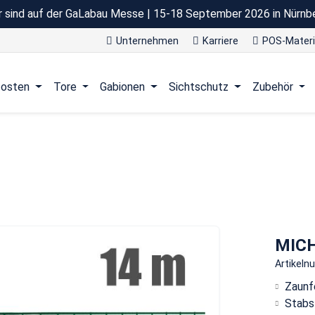
r sind auf der GaLabau Messe | 15-18 September 2026 in Nürnb
Unternehmen
Karriere
POS-Materi
osten
Tore
Gabionen
Sichtschutz
Zubehör
MIC
Artikel
Zaunf
Stabst