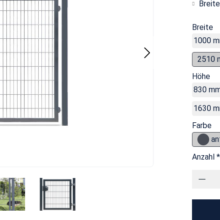
Breite
Breite
1000 
2510
Höhe
830 m
1630 
Farbe
an
Anzahl *