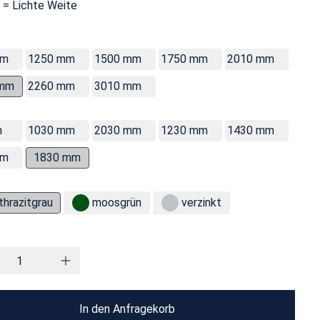
 = Lichte Weite
mm
1250 mm
1500 mm
1750 mm
2010 mm
 mm
2260 mm
3010 mm
m
1030 mm
2030 mm
1230 mm
1430 mm
mm
1830 mm
thrazitgrau
moosgrün
verzinkt
In den Anfragekorb