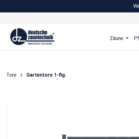
Wi
 Hauptinhalt springen
Zur Suche springen
Zur Hauptnavigation springen
Zäune
Pf
Tore
Gartentore 1-flg.