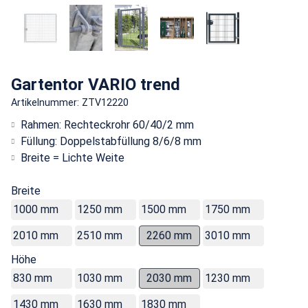
Gartentor VARIO trend
Artikelnummer: ZTV12220
Rahmen: Rechteckrohr 60/40/2 mm
Füllung: Doppelstabfüllung 8/6/8 mm
Breite = Lichte Weite
Breite
1000 mm
1250 mm
1500 mm
1750 mm
2010 mm
2510 mm
2260 mm
3010 mm
Höhe
830 mm
1030 mm
2030 mm
1230 mm
1430 mm
1630 mm
1830 mm