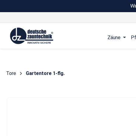
Wi
 Hauptinhalt springen
Zur Suche springen
Zur Hauptnavigation springen
Zäune
Pf
Tore
Gartentore 1-flg.