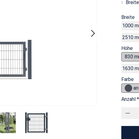
Breite
Breite
1000 
2510 
Höhe
830 
1630 
Farbe
an
Anzahl *