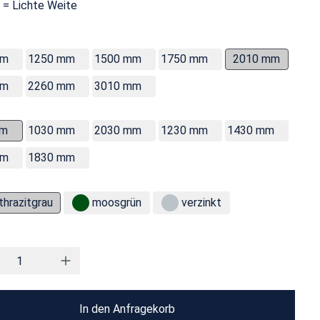
 = Lichte Weite
mm
1250 mm
1500 mm
1750 mm
2010 mm
mm
2260 mm
3010 mm
mm
1030 mm
2030 mm
1230 mm
1430 mm
mm
1830 mm
thrazitgrau
moosgrün
verzinkt
In den Anfragekorb