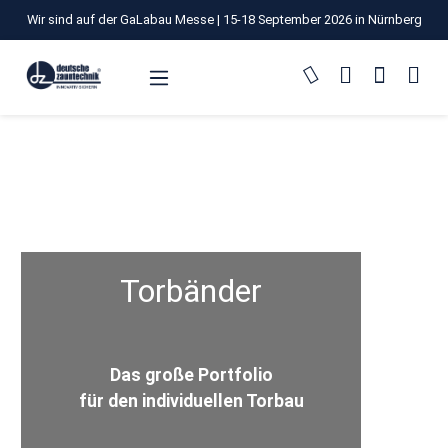
Wir sind auf der GaLabau Messe | 15-18 September 2026 in Nürnberg
Zum Hauptinhalt springen
Torbänder
Das große Portfolio
für den individuellen Torbau