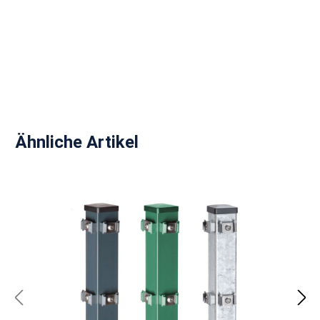
Produktgalerie überspringen
Ähnliche Artikel