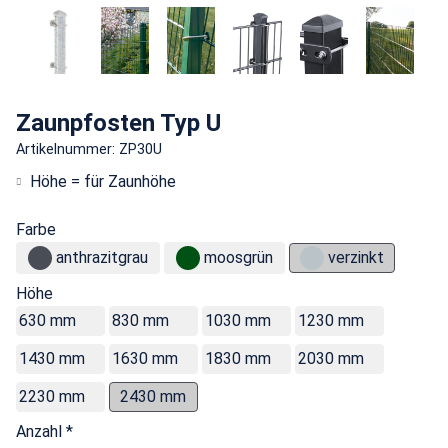
Zaunpfosten Typ U
Artikelnummer: ZP30U
Höhe = für Zaunhöhe
Farbe
anthrazitgrau
moosgrün
verzinkt
Höhe
630 mm
830 mm
1030 mm
1230 mm
1430 mm
1630 mm
1830 mm
2030 mm
2230 mm
2430 mm
Anzahl *