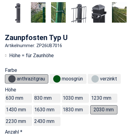
Zaunpfosten Typ U
Artikelnummer: ZP26UB7016
Höhe = für Zaunhöhe
Farbe
anthrazitgrau
moosgrün
verzinkt
Höhe
630 mm
830 mm
1030 mm
1230 mm
1430 mm
1630 mm
1830 mm
2030 mm
2230 mm
2430 mm
Anzahl *