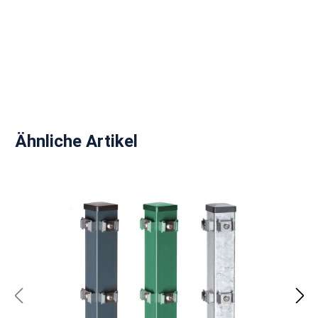
Produktgalerie überspringen
Ähnliche Artikel