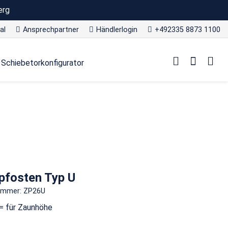
erg
al
Ansprechpartner
Händlerlogin
+492335 8873 1100
Schiebetorkonfigurator
pfosten Typ U
nummer: ZP26U
= für Zaunhöhe