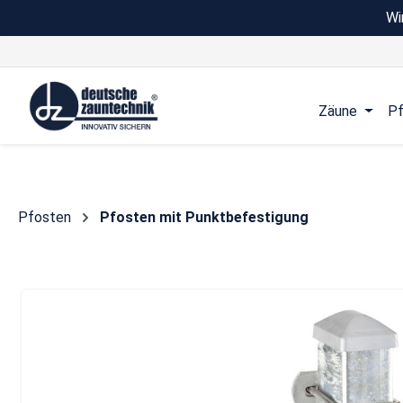
Wi
 Hauptinhalt springen
Zur Suche springen
Zur Hauptnavigation springen
Zäune
Pf
Pfosten
Pfosten mit Punktbefestigung