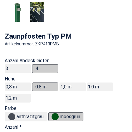
Zaunpfosten Typ PM
Artikelnummer: ZKP413PMB
Anzahl Abdeckleisten
3
4
Höhe
0,8 m
0.8 m
1,0 m
1.0 m
1.2 m
Farbe
anthrazitgrau
moosgrün
Anzahl *