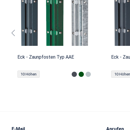
Eck - Zaunpfosten Typ AAE
Eck - Za
10 Höhen
10 Höhe
E-Mail
Anrufen