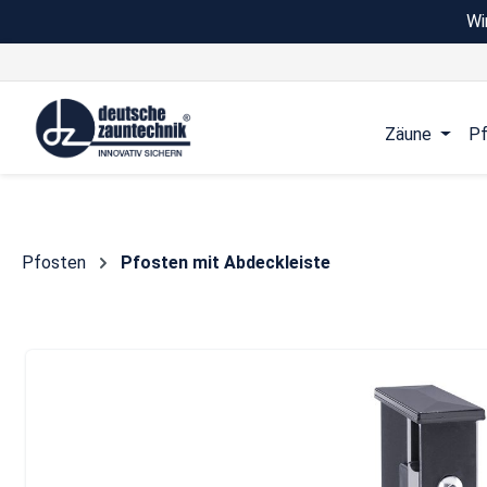
Wi
 Hauptinhalt springen
Zur Suche springen
Zur Hauptnavigation springen
Zäune
Pf
Pfosten
Pfosten mit Abdeckleiste