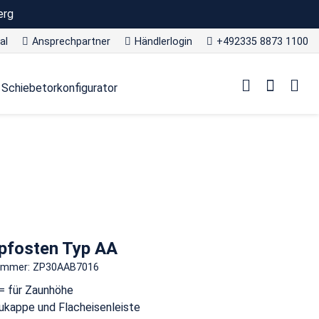
erg
al
Ansprechpartner
Händlerlogin
+492335 8873 1100
Schiebetorkonfigurator
pfosten Typ AA
nummer: ZP30AAB7016
= für Zaunhöhe
ukappe und Flacheisenleiste