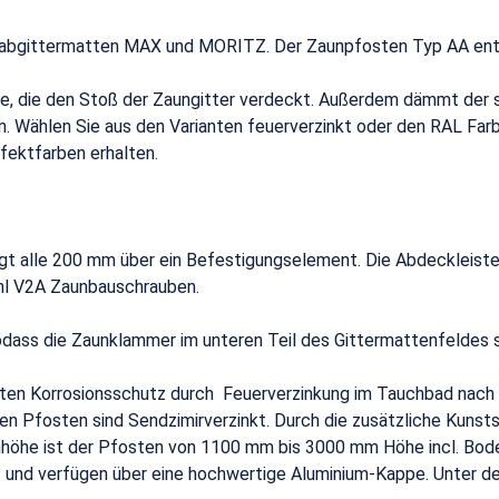
lstabgittermatten MAX und MORITZ. Der Zaunpfosten Typ AA ents
, die den Stoß der Zaungitter verdeckt. Außerdem dämmt der st
n. Wählen Sie aus den Varianten feuerverzinkt oder den RAL Fa
fektfarben erhalten.
 alle 200 mm über ein Befestigungselement. Die Abdeckleiste 
hl V2A Zaunbauschrauben.
dass die Zaunklammer im unteren Teil des Gittermattenfeldes si
hsten Korrosionsschutz durch Feuerverzinkung im Tauchbad nac
en Pfosten sind Sendzimirverzinkt. Durch die zusätzliche Kuns
nhöhe ist der Pfosten von 1100 mm bis 3000 mm Höhe incl. Bode
t und verfügen über eine hochwertige Aluminium-Kappe. Unter de