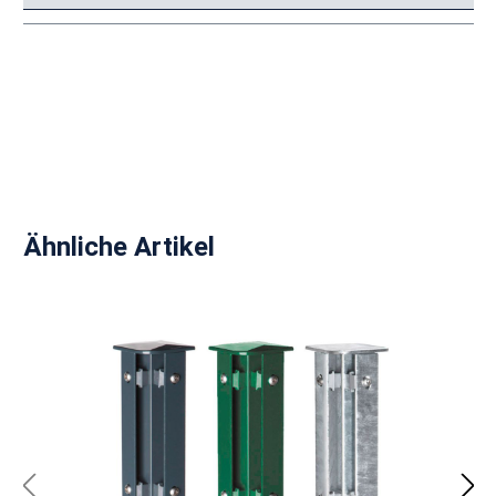
Produktgalerie überspringen
Ähnliche Artikel