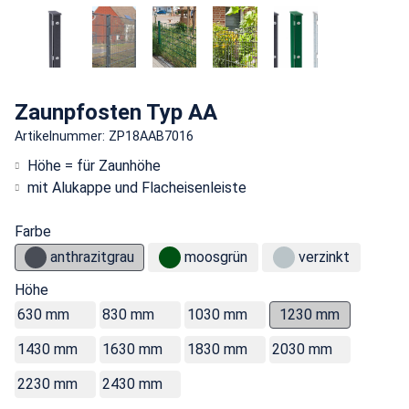
Zaunpfosten Typ AA
Artikelnummer: ZP18AAB7016
Höhe = für Zaunhöhe
mit Alukappe und Flacheisenleiste
Farbe
anthrazitgrau
moosgrün
verzinkt
Höhe
630 mm
830 mm
1030 mm
1230 mm
1430 mm
1630 mm
1830 mm
2030 mm
2230 mm
2430 mm