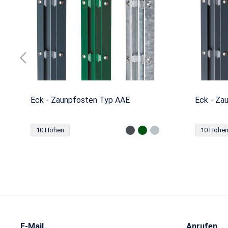
Eck - Zaunpfosten Typ AAE
Eck - Za
10 Höhen
10 Höhe
E-Mail
Anrufen