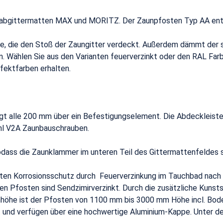
lstabgittermatten MAX und MORITZ. Der Zaunpfosten Typ AA ents
, die den Stoß der Zaungitter verdeckt. Außerdem dämmt der st
n. Wählen Sie aus den Varianten feuerverzinkt oder den RAL Fa
fektfarben erhalten.
 alle 200 mm über ein Befestigungselement. Die Abdeckleiste 
hl V2A Zaunbauschrauben.
dass die Zaunklammer im unteren Teil des Gittermattenfeldes si
hsten Korrosionsschutz durch Feuerverzinkung im Tauchbad nac
en Pfosten sind Sendzimirverzinkt. Durch die zusätzliche Kuns
nhöhe ist der Pfosten von 1100 mm bis 3000 mm Höhe incl. Bode
t und verfügen über eine hochwertige Aluminium-Kappe. Unter de