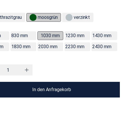
thrazitgrau
moosgrün
verzinkt
m
830 mm
1030 mm
1230 mm
1430 mm
mm
1830 mm
2030 mm
2230 mm
2430 mm
In den Anfragekorb