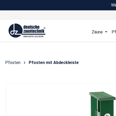
Wi
 Hauptinhalt springen
Zur Suche springen
Zur Hauptnavigation springen
Zäune
Pf
Pfosten
Pfosten mit Abdeckleiste