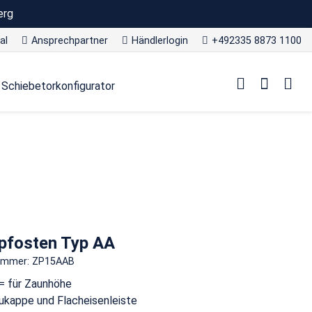
erg
al
Ansprechpartner
Händlerlogin
+492335 8873 1100
Schiebetorkonfigurator
pfosten Typ AA
nummer: ZP15AAB
= für Zaunhöhe
ukappe und Flacheisenleiste