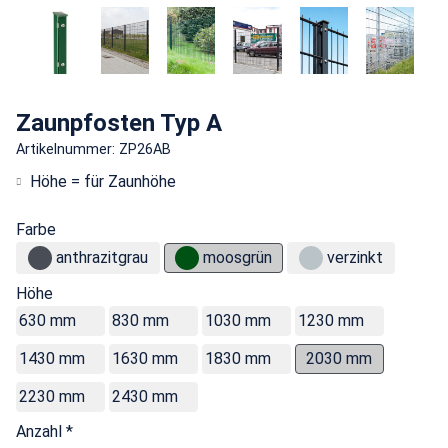
Zaunpfosten Typ A
Artikelnummer: ZP26AB
Höhe = für Zaunhöhe
Farbe
anthrazitgrau
moosgrün
verzinkt
Höhe
630 mm
830 mm
1030 mm
1230 mm
1430 mm
1630 mm
1830 mm
2030 mm
2230 mm
2430 mm
Anzahl *