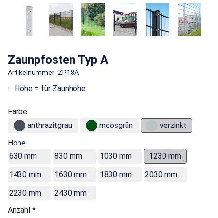
Zaunpfosten Typ A
Artikelnummer: ZP18A
Höhe = für Zaunhöhe
Farbe
anthrazitgrau
moosgrün
verzinkt
Höhe
630 mm
830 mm
1030 mm
1230 mm
1430 mm
1630 mm
1830 mm
2030 mm
2230 mm
2430 mm
Anzahl *