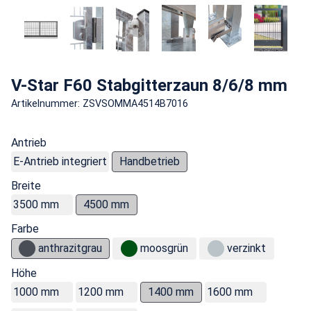
V-Star F60 Stabgitterzaun 8/6/8 mm
Artikelnummer: ZSVSOMMA4514B7016
Antrieb
E-Antrieb integriert
Handbetrieb
Breite
3500 mm
4500 mm
Farbe
anthrazitgrau
moosgrün
verzinkt
Höhe
1000 mm
1200 mm
1400 mm
1600 mm