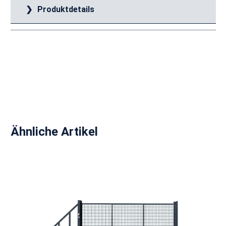
Produktdetails
Produktgalerie überspringen
Ähnliche Artikel