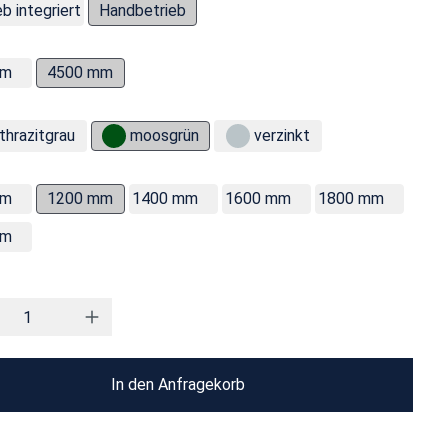
b integriert
Handbetrieb
mm
4500 mm
thrazitgrau
moosgrün
verzinkt
mm
1200 mm
1400 mm
1600 mm
1800 mm
mm
In den Anfragekorb