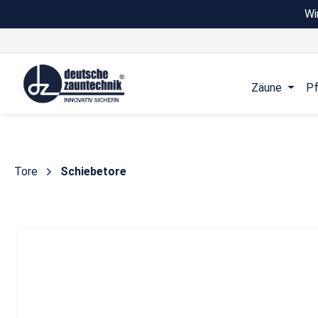
Wi
 Hauptinhalt springen
Zur Suche springen
Zur Hauptnavigation springen
Zäune
Pf
Tore
Schiebetore