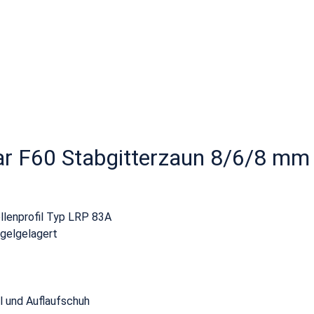
ar F60 Stabgitterzaun 8/6/8 mm 
llenprofil Typ LRP 83A
ugelgelagert
l und Auflaufschuh