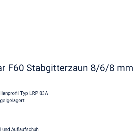
ar F60 Stabgitterzaun 8/6/8 mm 
llenprofil Typ LRP 83A
ugelgelagert
l und Auflaufschuh