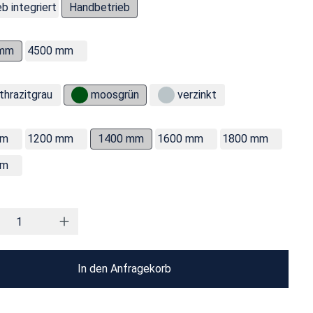
b integriert
Handbetrieb
 mm
4500 mm
thrazitgrau
moosgrün
verzinkt
mm
1200 mm
1400 mm
1600 mm
1800 mm
mm
In den Anfragekorb