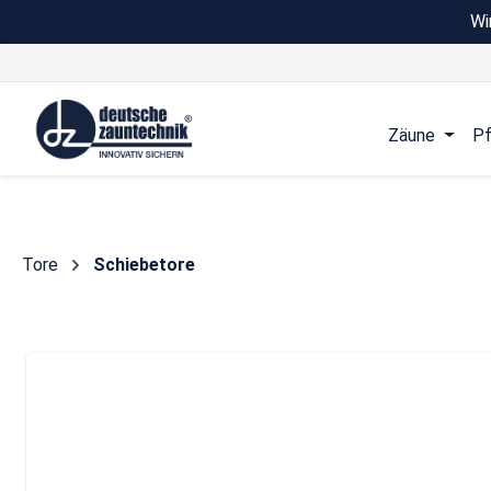
Wi
 Hauptinhalt springen
Zur Suche springen
Zur Hauptnavigation springen
Zäune
Pf
Tore
Schiebetore