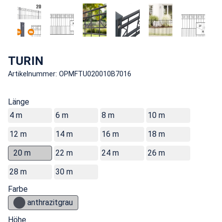
TURIN
Artikelnummer: OPMFTU020010B7016
Länge
4 m
6 m
8 m
10 m
12 m
14 m
16 m
18 m
20 m
22 m
24 m
26 m
28 m
30 m
Farbe
anthrazitgrau
Höhe