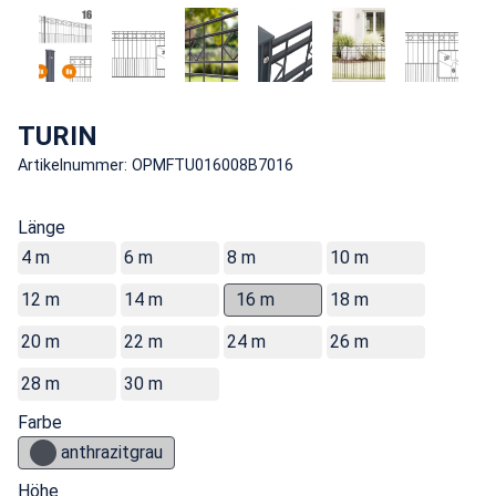
TURIN
Artikelnummer: OPMFTU016008B7016
Länge
4 m
6 m
8 m
10 m
12 m
14 m
16 m
18 m
20 m
22 m
24 m
26 m
28 m
30 m
Farbe
anthrazitgrau
Höhe