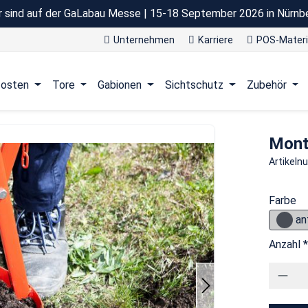
r sind auf der GaLabau Messe | 15-18 September 2026 in Nürnb
Unternehmen
Karriere
POS-Materi
osten
Tore
Gabionen
Sichtschutz
Zubehör
Mont
Artikel
Farbe
an
Anzahl *