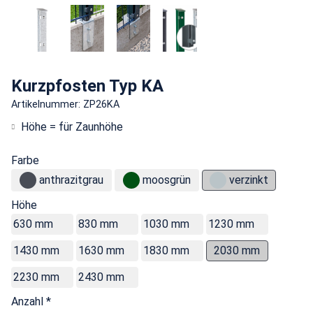
Kurzpfosten Typ KA
Artikelnummer: ZP26KA
Höhe = für Zaunhöhe
Farbe
anthrazitgrau
moosgrün
verzinkt
Höhe
630 mm
830 mm
1030 mm
1230 mm
1430 mm
1630 mm
1830 mm
2030 mm
2230 mm
2430 mm
Anzahl *