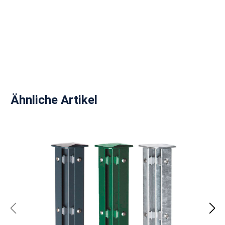
Produktgalerie überspringen
Ähnliche Artikel