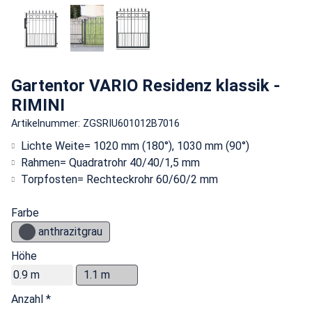
Gartentor VARIO Residenz klassik -
RIMINI
Artikelnummer: ZGSRIU601012B7016
Lichte Weite= 1020 mm (180°), 1030 mm (90°)
Rahmen= Quadratrohr 40/40/1,5 mm
Torpfosten= Rechteckrohr 60/60/2 mm
Farbe
anthrazitgrau
Höhe
0.9 m
1.1 m
Anzahl *