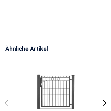
Produktgalerie überspringen
Ähnliche Artikel