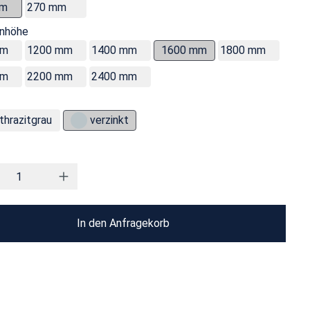
mm
270 mm
enhöhe
mm
1200 mm
1400 mm
1600 mm
1800 mm
mm
2200 mm
2400 mm
thrazitgrau
verzinkt
In den Anfragekorb