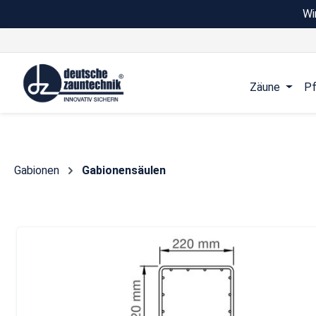
Wi
 Hauptinhalt springen
Zur Suche springen
Zur Hauptnavigation springen
Zäune
Pf
Gabionen
Gabionensäulen