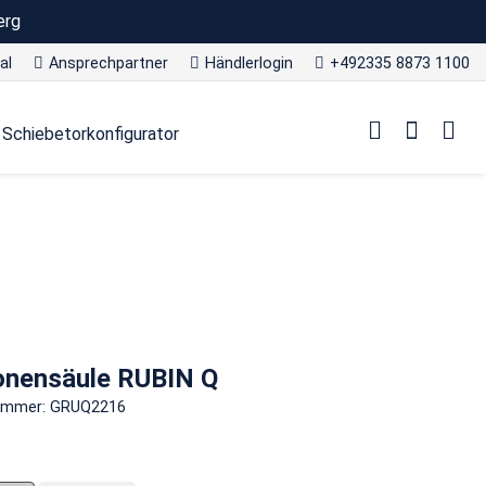
erg
al
Ansprechpartner
Händlerlogin
+492335 8873 1100
Schiebetorkonfigurator
onensäule RUBIN Q
nummer: GRUQ2216