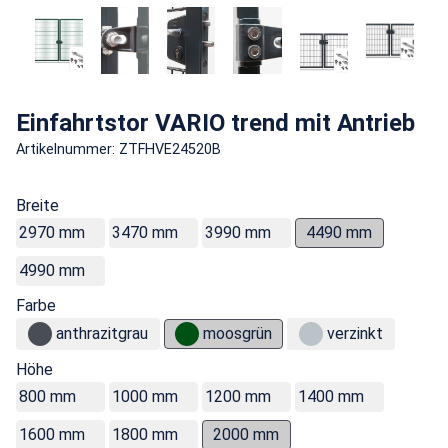
Einfahrtstor VARIO trend mit Antrieb
Artikelnummer: ZTFHVE24520B
Breite
2970 mm
3470 mm
3990 mm
4490 mm
4990 mm
Farbe
anthrazitgrau
moosgrün
verzinkt
Höhe
800 mm
1000 mm
1200 mm
1400 mm
1600 mm
1800 mm
2000 mm