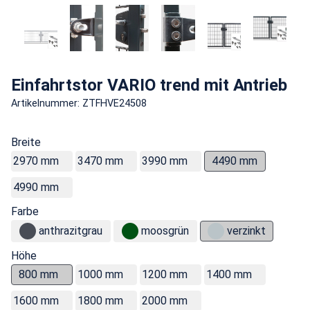
Einfahrtstor VARIO trend mit Antrieb
Artikelnummer: ZTFHVE24508
Breite
2970 mm
3470 mm
3990 mm
4490 mm
4990 mm
Farbe
anthrazitgrau
moosgrün
verzinkt
Höhe
800 mm
1000 mm
1200 mm
1400 mm
1600 mm
1800 mm
2000 mm