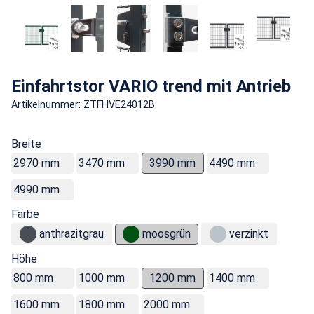
Einfahrtstor VARIO trend mit Antrieb
Artikelnummer: ZTFHVE24012B
Breite
2970 mm
3470 mm
3990 mm
4490 mm
4990 mm
Farbe
anthrazitgrau
moosgrün
verzinkt
Höhe
800 mm
1000 mm
1200 mm
1400 mm
1600 mm
1800 mm
2000 mm